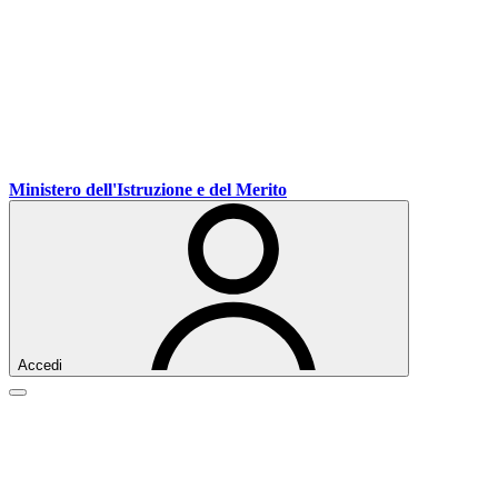
Vai
Vai
Vai
Ministero dell'Istruzione e del Merito
ai
al
al
contenuti
menu
footer
di
navigazione
Accedi