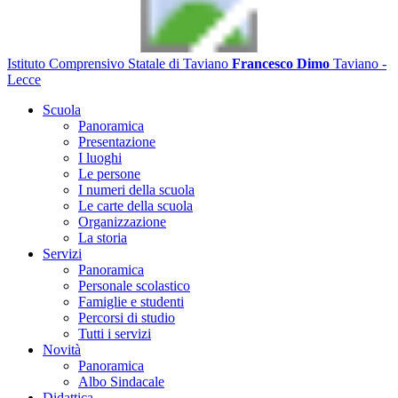
Istituto Comprensivo Statale di Taviano
Francesco Dimo
Taviano -
Lecce
Scuola
Panoramica
Presentazione
I luoghi
Le persone
I numeri della scuola
Le carte della scuola
Organizzazione
La storia
Servizi
Panoramica
Personale scolastico
Famiglie e studenti
Percorsi di studio
Tutti i servizi
Novità
Panoramica
Albo Sindacale
Didattica