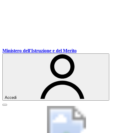
Vai
Vai
Vai
Ministero dell'Istruzione e del Merito
ai
al
al
contenuti
menu
footer
di
navigazione
Accedi