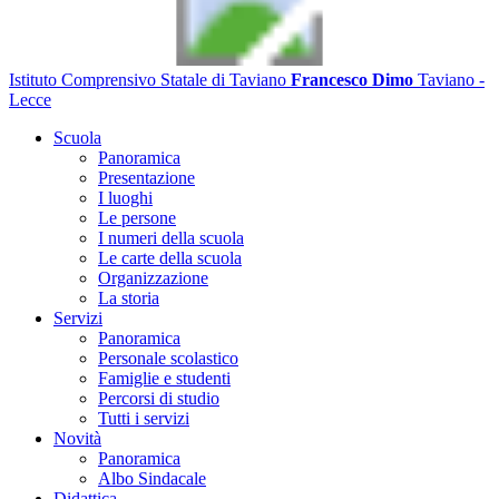
Istituto Comprensivo Statale di Taviano
Francesco Dimo
Taviano -
Lecce
Scuola
Panoramica
Presentazione
I luoghi
Le persone
I numeri della scuola
Le carte della scuola
Organizzazione
La storia
Servizi
Panoramica
Personale scolastico
Famiglie e studenti
Percorsi di studio
Tutti i servizi
Novità
Panoramica
Albo Sindacale
Didattica