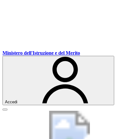
Vai
Vai
Vai
Ministero dell'Istruzione e del Merito
ai
al
al
contenuti
menu
footer
di
navigazione
Accedi