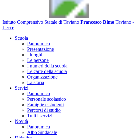
Istituto Comprensivo Statale di Taviano
Francesco Dimo
Taviano -
Lecce
Scuola
Panoramica
Presentazione
I luoghi
Le persone
I numeri della scuola
Le carte della scuola
Organizzazione
La storia
Servizi
Panoramica
Personale scolastico
Famiglie e studenti
Percorsi di studio
Tutti i servizi
Novità
Panoramica
Albo Sindacale
Didattica