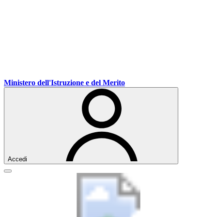
Vai
Vai
Vai
Ministero dell'Istruzione e del Merito
ai
al
al
contenuti
menu
footer
di
navigazione
Accedi