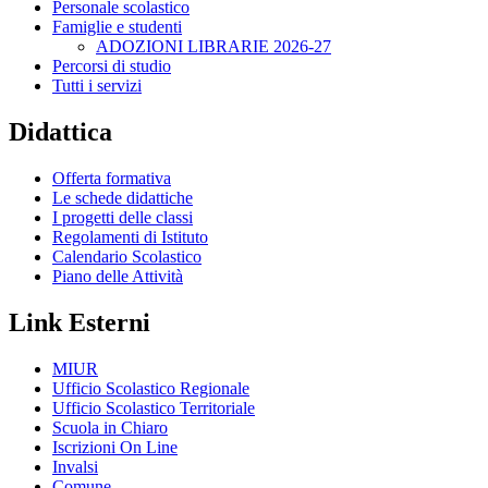
Personale scolastico
Famiglie e studenti
ADOZIONI LIBRARIE 2026-27
Percorsi di studio
Tutti i servizi
Didattica
Offerta formativa
Le schede didattiche
I progetti delle classi
Regolamenti di Istituto
Calendario Scolastico
Piano delle Attività
Link Esterni
MIUR
Ufficio Scolastico Regionale
Ufficio Scolastico Territoriale
Scuola in Chiaro
Iscrizioni On Line
Invalsi
Comune