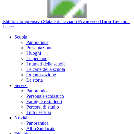
Istituto Comprensivo Statale di Taviano
Francesco Dimo
Taviano -
Lecce
Scuola
Panoramica
Presentazione
I luoghi
Le persone
I numeri della scuola
Le carte della scuola
Organizzazione
La storia
Servizi
Panoramica
Personale scolastico
Famiglie e studenti
Percorsi di studio
Tutti i servizi
Novità
Panoramica
Albo Sindacale
Didattica