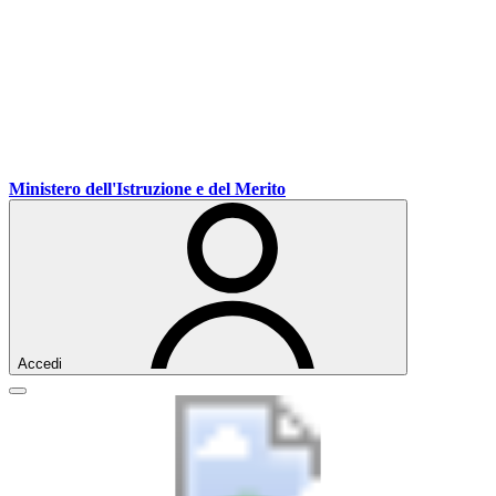
Vai
Vai
Vai
Ministero dell'Istruzione e del Merito
ai
al
al
contenuti
menu
footer
di
navigazione
Accedi