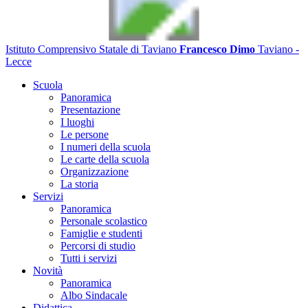
Istituto Comprensivo Statale di Taviano
Francesco Dimo
Taviano -
Lecce
Scuola
Panoramica
Presentazione
I luoghi
Le persone
I numeri della scuola
Le carte della scuola
Organizzazione
La storia
Servizi
Panoramica
Personale scolastico
Famiglie e studenti
Percorsi di studio
Tutti i servizi
Novità
Panoramica
Albo Sindacale
Didattica