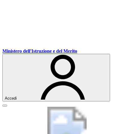
Vai
Vai
Vai
Ministero dell'Istruzione e del Merito
ai
al
al
contenuti
menu
footer
di
navigazione
Accedi