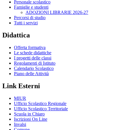
Personale scolastico
Famiglie e studenti
ADOZIONI LIBRARIE 2026-27
Percorsi di studio
Tutti i servizi
Didattica
Offerta formativa
Le schede didattiche
I progetti delle classi
Regolamenti di Istituto
Calendario Scolastico
Piano delle Attività
Link Esterni
MIUR
Ufficio Scolastico Regionale
Ufficio Scolastico Territoriale
Scuola in Chiaro
Iscrizioni On Line
Invalsi
Comune