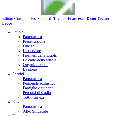
Istituto Comprensivo Statale di Taviano
Francesco Dimo
Taviano -
Lecce
Scuola
Panoramica
Presentazione
I luoghi
Le persone
I numeri della scuola
Le carte della scuola
Organizzazione
La storia
Servizi
Panoramica
Personale scolastico
Famiglie e studenti
Percorsi di studio
Tutti i servizi
Novità
Panoramica
Albo Sindacale
Didattica