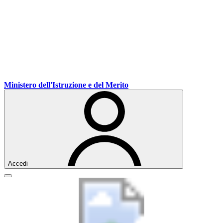
Vai
Vai
Vai
Ministero dell'Istruzione e del Merito
ai
al
al
contenuti
menu
footer
di
navigazione
Accedi