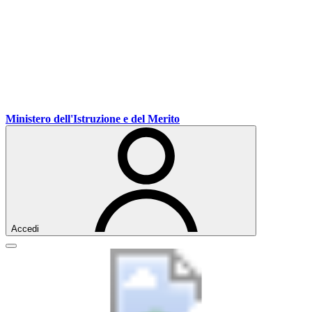
Vai
Vai
Vai
Ministero dell'Istruzione e del Merito
ai
al
al
contenuti
menu
footer
di
navigazione
Accedi