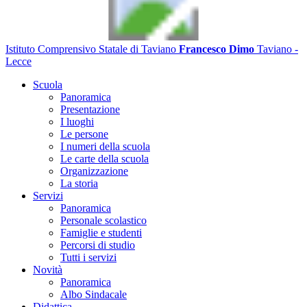
Istituto Comprensivo Statale di Taviano
Francesco Dimo
Taviano -
Lecce
Scuola
Panoramica
Presentazione
I luoghi
Le persone
I numeri della scuola
Le carte della scuola
Organizzazione
La storia
Servizi
Panoramica
Personale scolastico
Famiglie e studenti
Percorsi di studio
Tutti i servizi
Novità
Panoramica
Albo Sindacale
Didattica